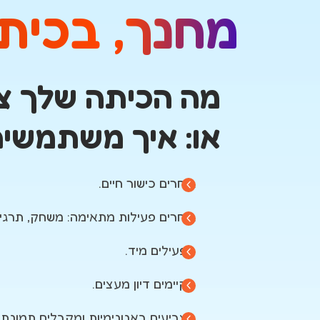
הַמִּשְׁתַּמְּשִׁים
מחנך, בכיתה שלך, 
בְּתוֹכְנַת
קוֹרֵא־מָסָךְ;
לְחַץ
Control-
מה הכיתה שלך צרי
F10
לִפְתִיחַת
או: איך משתמשים בספרי
תַּפְרִיט
נְגִישׁוּת.
בוחרים כישור חיים.
בוחרים פעילות מתאימה: משחק, תרגיל, ס
מפעילים מיד.
מקיימים דיון מעצים.
מצביעים באנונימיות ומקבלים תמונת 