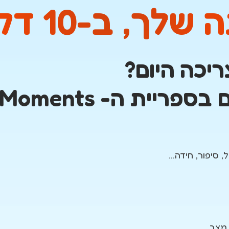
ב-10 דקות בלבד!
כה היום?
ית ה- Moments ?
יפור, חידה...
מצב.