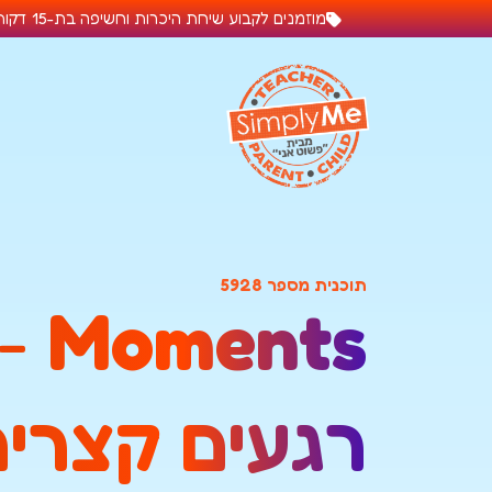
שִׂים
מוזמנים לקבוע שיחת היכרות וחשיפה בת-15 דקות בזום, בזמן שנוח לכם,
לֵב:
בְּאֲתָר
זֶה
מֻפְעֶלֶת
מַעֲרֶכֶת
נָגִישׁ
בִּקְלִיק
הַמְּסַיַּעַת
לִנְגִישׁוּת
תוכנית מספר 5928
הָאֲתָר.
-
Moments
לְחַץ
Control-
F11
רגעים קצרים
לְהַתְאָמַת
הָאֲתָר
לְעִוְורִים